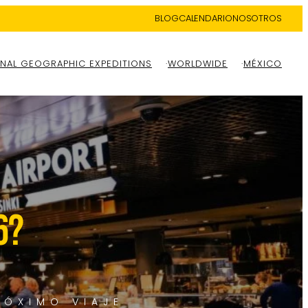
BLOG
CALENDARIO
NOSOTROS
NAL GEOGRAPHIC EXPEDITIONS
WORLDWIDE
MÉXICO
6?
RÓXIMO VIAJE