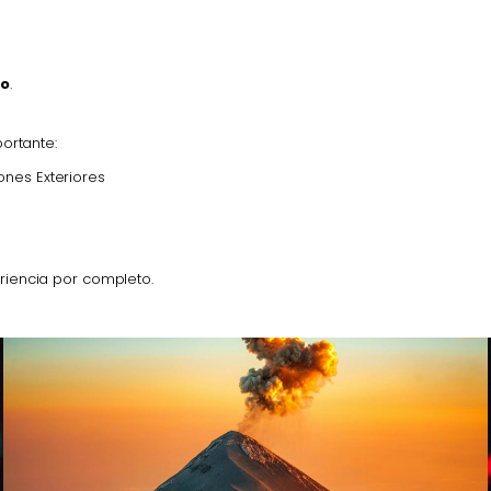
do
.
ortante:
ones Exteriores
riencia por completo.