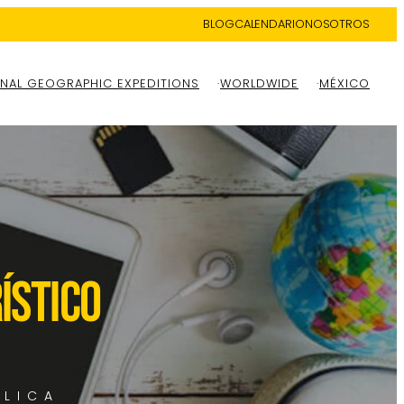
BLOG
CALENDARIO
NOSOTROS
NAL GEOGRAPHIC EXPEDITIONS
WORLDWIDE
MÉXICO
ÍSTICO
PLICA