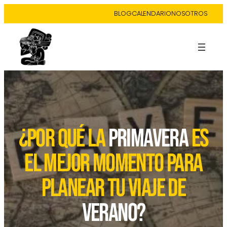
BLOG
CALENDARIO
NOSOTROS
¿por qué la
primavera
es
el mejor momento para
planear tu viaje de
verano?