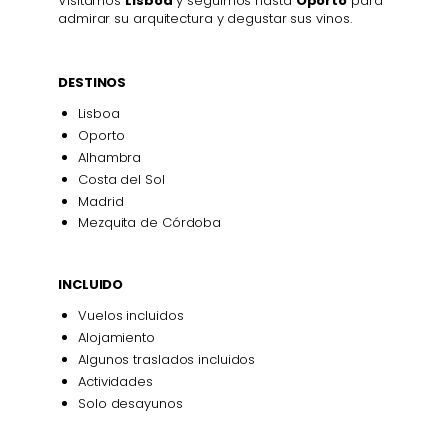
Visitamos
Lisboa
y seguimos hasta
Oporto
para
admirar su arquitectura y degustar sus vinos.
DESTINOS
Lisboa
Oporto
Alhambra
Costa del Sol
Madrid
Mezquita de Córdoba
INCLUIDO
Vuelos incluidos
Alojamiento
Algunos traslados incluidos
Actividades
Solo desayunos