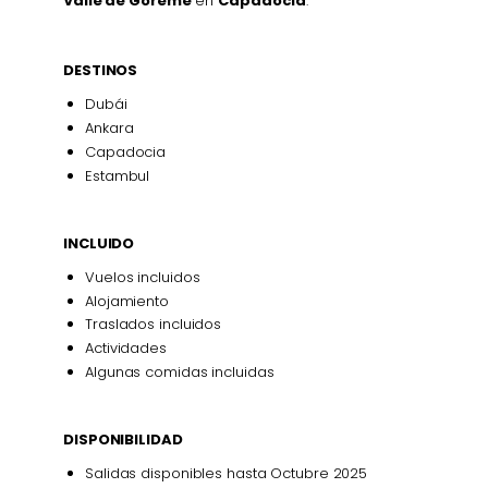
Valle de Goreme
en
Capadocia
.
DESTINOS
Dubái
Ankara
Capadocia
Estambul
INCLUIDO
Vuelos incluidos
Alojamiento
Traslados incluidos
Actividades
Algunas comidas incluidas
DISPONIBILIDAD
Salidas disponibles hasta Octubre 2025