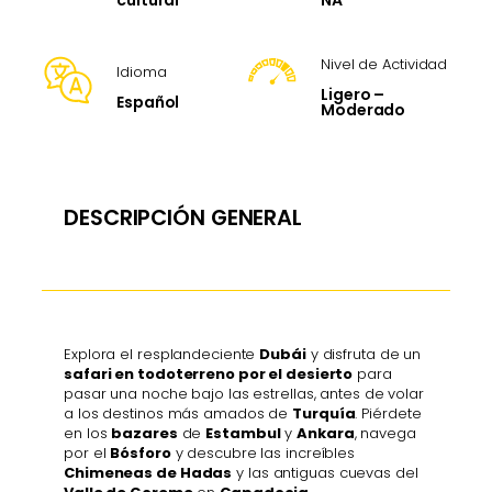
cultural
Nivel de Actividad
Idioma
Ligero –
Español
Moderado
DESCRIPCIÓN GENERAL
Explora el resplandeciente
Dubái
y disfruta de un
safari en todoterreno por el desierto
para
pasar una noche bajo las estrellas, antes de volar
a los destinos más amados de
Turquía
. Piérdete
en los
bazares
de
Estambul
y
Ankara
, navega
por el
Bósforo
y descubre las increíbles
Chimeneas de Hadas
y las antiguas cuevas del