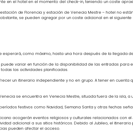
nte en el hotel en el momento del check-in, teniendo un coste apr
– estación de Florencia y estación de Venecia Mestre – hotel no están 
 obstante, se pueden agregar por un coste adicional en el siguiente
l te esperará, como máximo, hasta una hora después de la llegada de
puede variar en función de la disponibilidad de las entradas para e
todas las actividades planificadas.
ecer un itinerario independiente y no en grupo. A tener en cuenta q
enecia se encuentra en Venecia Mestre, situada fuera de la isla, a u
e períodos festivos como Navidad, Semana Santa y otras fechas seña
icano acogerán eventos religiosos y culturales relacionados con el 
idad adicional a sus sitios históricos. Debido al Jubileo, el itiner
ancias pueden afectar el acceso.