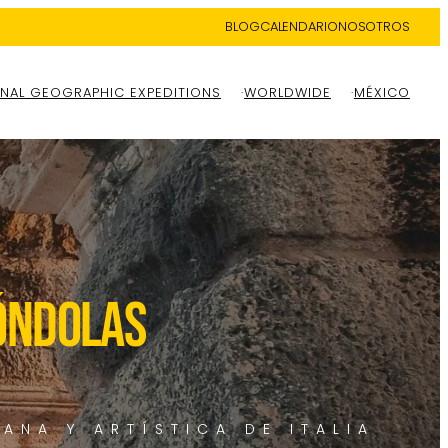
BLOG
CALENDARIO
NOSOTROS
NAL GEOGRAPHIC EXPEDITIONS
WORLDWIDE
MÉXICO
NDOLAS
ANA Y ARTÍSTICA DE ITALIA