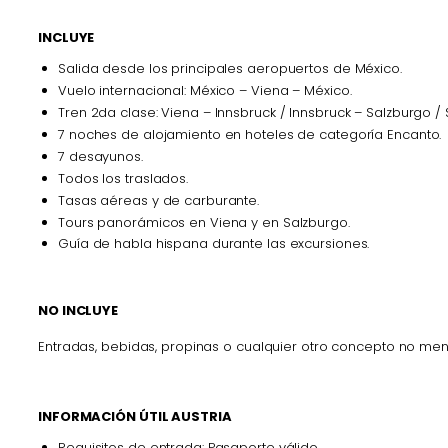
INCLUYE
Salida desde los principales aeropuertos de México.
Vuelo internacional: México – Viena – México.
Tren 2da clase: Viena – Innsbruck / Innsbruck – Salzburgo /
7 noches de alojamiento en hoteles de categoría Encanto.
7 desayunos.
Todos los traslados.
Tasas aéreas y de carburante.
Tours panorámicos en Viena y en Salzburgo.
Guía de habla hispana durante las excursiones.
NO INCLUYE
Entradas, bebidas, propinas o cualquier otro concepto no me
INFORMACIÓN ÚTIL AUSTRIA
Requisitos de entrada: Pasaporte válido