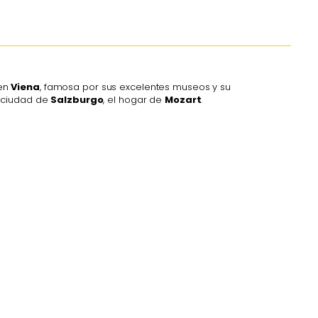
 en
Viena
, famosa por sus excelentes museos y su
a ciudad de
Salzburgo
, el hogar de
Mozart
.