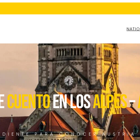
NATIO
e
cuento
en los
alpes
–
NDIENTE PARA CONOCER AUSTRIA