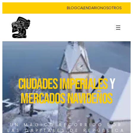
BLOG
CALENDARIO
NOSOTROS
CIUDADES IMPERIALES
Y
MERCADOS NAVIDEÑOS
UN MÁGICO RECORRIDO POR
LAS CAPITALES DE REPÚBLICA