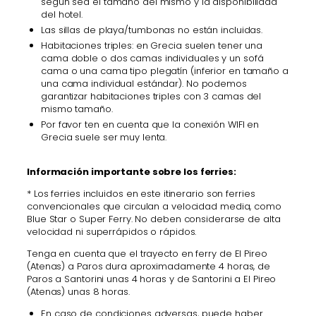
según sea el tamaño del mismo y la disponibilidad
del hotel.
Las sillas de playa/tumbonas no están incluidas.
Habitaciones triples: en Grecia suelen tener una
cama doble o dos camas individuales y un sofá
cama o una cama tipo plegatín (inferior en tamaño a
una cama individual estándar). No podemos
garantizar habitaciones triples con 3 camas del
mismo tamaño.
Por favor ten en cuenta que la conexión WIFI en
Grecia suele ser muy lenta.
Información importante sobre los ferries:
* Los ferries incluidos en este itinerario son ferries
convencionales que circulan a velocidad media, como
Blue Star o Super Ferry. No deben considerarse de alta
velocidad ni superrápidos o rápidos.
Tenga en cuenta que el trayecto en ferry de El Pireo
(Atenas) a Paros dura aproximadamente 4 horas, de
Paros a Santorini unas 4 horas y de Santorini a El Pireo
(Atenas) unas 8 horas.
En caso de condiciones adversas, puede haber