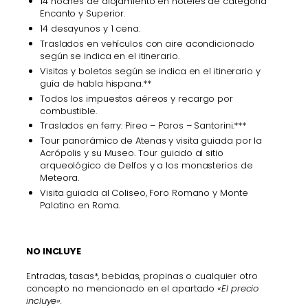
14 noches de alojamiento en hoteles de categoría
Encanto y Superior.
14 desayunos y 1 cena.
Traslados en vehículos con aire acondicionado
según se indica en el itinerario.
Visitas y boletos según se indica en el itinerario y
guía de habla hispana.**
Todos los impuestos aéreos y recargo por
combustible.
Traslados en ferry: Pireo – Paros – Santorini.***
Tour panorámico de Atenas y visita guiada por la
Acrópolis y su Museo. Tour guiado al sitio
arqueológico de Delfos y a los monasterios de
Meteora.
Visita guiada al Coliseo, Foro Romano y Monte
Palatino en Roma.
NO INCLUYE
Entradas, tasas*, bebidas, propinas o cualquier otro
concepto no mencionado en el apartado
«El precio
incluye».