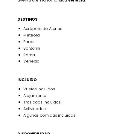
aventura en la romántica
Venecia
.
DESTINOS
Acrópolis de Atenas
Meteora
Paros
Santorini
Roma
Venecia
INCLUIDO
Vuelos incluidos
Alojamiento
Traslados incluidos
Actividades
Algunas comidas incluidas
DISPONIBILIDAD