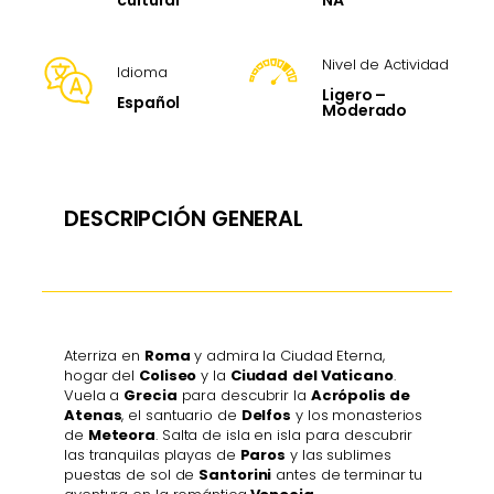
cultural
Nivel de Actividad
Idioma
Ligero –
Español
Moderado
DESCRIPCIÓN GENERAL
Aterriza en
Roma
y admira la Ciudad Eterna,
hogar del
Coliseo
y la
Ciudad
del Vaticano
.
Vuela a
Grecia
para descubrir la
Acrópolis de
Atenas
, el santuario de
Delfos
y los monasterios
de
Meteora
. Salta de isla en isla para descubrir
las tranquilas playas de
Paros
y las sublimes
puestas de sol de
Santorini
antes de terminar tu