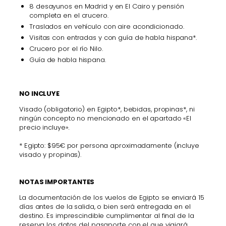
8 desayunos en Madrid y en El Cairo y pensión
completa en el crucero.
Traslados en vehículo con aire acondicionado.
Visitas con entradas y con guía de habla hispana*.
Crucero por el río Nilo.
Guía de habla hispana.
NO INCLUYE
Visado (obligatorio) en Egipto*, bebidas, propinas*, ni
ningún concepto no mencionado en el apartado «El
precio incluye»
.
* Egipto: $95€ por persona aproximadamente (incluye
visado y propinas).
NOTAS IMPORTANTES
La documentación de los vuelos de Egipto se enviará 15
días antes de la salida, o bien será entregada en el
destino. Es imprescindible cumplimentar al final de la
reserva los datos del pasaporte con el que viajará