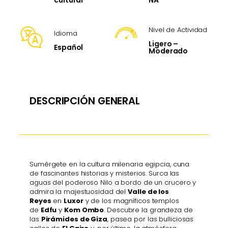
cultural
Nivel de Actividad
Idioma
Ligero –
Español
Moderado
DESCRIPCIÓN GENERAL
Sumérgete en la cultura milenaria egipcia, cuna
de fascinantes historias y misterios. Surca las
aguas del poderoso Nilo a bordo de un crucero y
admira la majestuosidad del
Valle de los
Reyes
en
Luxor
y de los magníficos templos
de
Edfu
y
Kom Ombo
. Descubre la grandeza de
las
Pirámides de Giza
, pasea por las bulliciosas