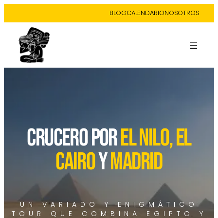
BLOG
CALENDARIO
NOSOTROS
CRUCERO POR
EL NILO, EL
CAIRO
Y
MADRID
UN VARIADO Y ENIGMÁTICO
TOUR QUE COMBINA EGIPTO Y