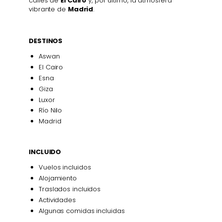
calles de
El Cairo
y, por último, la atmósfera
vibrante de
Madrid
.
DESTINOS
Aswan
El Cairo
Esna
Giza
Luxor
Río Nilo
Madrid
INCLUIDO
Vuelos incluidos
Alojamiento
Traslados incluidos
Actividades
Algunas comidas incluidas