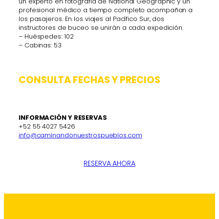
un experto en fotografía de National Geographic y un
profesional médico a tiempo completo acompañan a
los pasajeros. En los viajes al Pacífico Sur, dos
instructores de buceo se unirán a cada expedición.
– Huéspedes: 102
– Cabinas: 53
CONSULTA FECHAS Y PRECIOS
INFORMACIÓN Y RESERVAS
+52 55 4027 5426
info@caminandonuestrospueblos.com
RESERVA AHORA