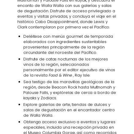
Multnomah y Palouse Falls en kayak, y descubra el
encanto de Walla Walla con sus galerías y salas
de degustación. Disfrute de acceso privilegiado a
eventos y visitas privadas, y concluya el viaje en el
histórico Cabo Disappointment, donde Lewis y
Clark contemplaron por primera vez el Pacífico.
Deléitese con menús gourmet de temporada
elaborados con ingredientes sustentables
provenientes principalmente de la región
circundante del noroeste del Pacífico.
Disfrute de catas nocturnas de los mejores
vinos de la región, seleccionados
personalmente por el editor ejecutivo de vinos
de la revista
Food & Wine
, Ray Isle.
Sea testigo de las maravillas geológicas de la
región, desde Beacon Rock hasta Multnomah y
Palouse Falls, y explórelas de cerca a bordo de
kayaks y Zodiacs.
Explore galerías de arte, tiendas de dulces y
salas de degustación en el encantador centro
de Walla Walla.
Obtenga acceso exclusivo a eventos y lugares
especiales, incluida una recepción privada en
el Museo Columbia Gorge, así como recorridos