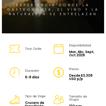
EXPERIENCIA DONDE LA
GASTRONOMÍA, EL VINO Y LA
NATURALEZA SE ENTRELAZAN
Disponibilidad
Tour Code
Mar, Abr, Sept,
Oct 2026
Precio
Duración
Desde $3,308
6-8 días
USD p/p
Tipo de Viaje
Tamaño de
Grupo
Crucero de
102 pax