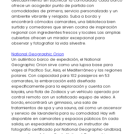
descubrimiento sin sacrificar la comodidad. Cada barco
ofrece un acogedor punto de partida con
comodidades de primera, servicio personalizado y un
ambiente vibrante y relajado. Suba a bordo y
encontrará cómodos camarotes, una biblioteca bien
surtida y comedores que sirven cocina de inspiración
regional con ingredientes frescos y locales. Las amplias
cubiertas ofrecen un mirador excepcional para
observar y fotografiar la vida silvestre.
National Geographic Orion
Un auténtico barco de expedición, el National
Geographic Orion sirve como una lujosa base para
viajes al Pacífico Sur, Asia, el Mediterráneo y las regiones
polares. Con capacidad para 102 pasajeros en 53
camarotes, la embarcación está diseñada
específicamente para la exploración y cuenta con
kayaks, una flota de Zodiacs y un vehículo operado por
control remoto con un sofisticado equipo de video. A
bordo, encontrará un gimnasio, una sala de
tratamientos de spa y una sauna, así como un ascensor
y servicio de lavandería para su comodidad. Hay wifi
disponible en camarotes y espacios públicos. En cada
salida, un especialista submarino, un instructor de
fotografía certificado por National Geographic-Lindblad,