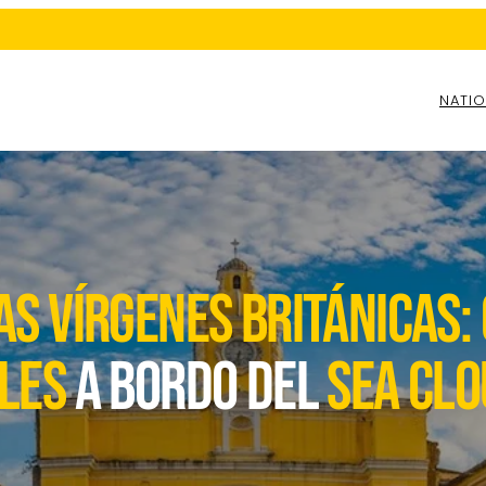
NATIO
as vírgenes británicas:
les
a bordo del
sea clou