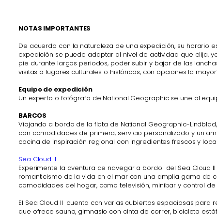
NOTAS IMPORTANTES
De acuerdo con la naturaleza de una expedición, su horario es
expedición se puede adaptar al nivel de actividad que elija
pie durante largos periodos, poder subir y bajar de las lancha
visitas a lugares culturales o históricos, con opciones la mayo
Equipo de expedición
Un experto o fotógrafo de National Geographic se une al equi
BARCOS
Viajando a bordo de la flota de National Geographic-Lindblad
con comodidades de primera, servicio personalizado y un amb
cocina de inspiración regional con ingredientes frescos y local
Sea
Cloud
II
Experimente la aventura de navegar a bordo del Sea Cloud II 
romanticismo de la vida en el mar con una amplia gama de 
comodidades del hogar, como televisión, minibar y control d
El Sea Cloud II cuenta con varias cubiertas espaciosas para r
que ofrece sauna, gimnasio con cinta de correr, bicicleta es