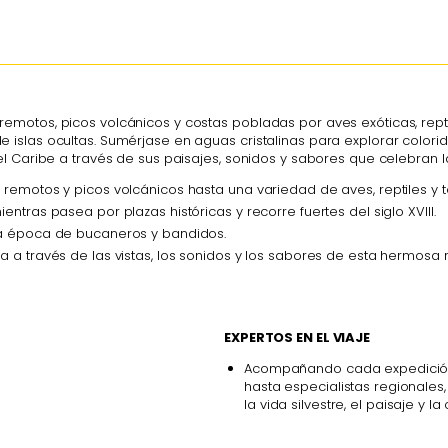
otos, picos volcánicos y costas pobladas por aves exóticas, reptil
al de islas ocultas. Sumérjase en aguas cristalinas para explorar color
l Caribe a través de sus paisajes, sonidos y sabores que celebran la
 remotos y picos volcánicos hasta una variedad de aves, reptiles y t
entras pasea por plazas históricas y recorre fuertes del siglo XVIII.
 la época de bucaneros y bandidos.
a a través de las vistas, los sonidos y los sabores de esta hermosa 
EXPERTOS EN EL VIAJE
Acompañando cada expedición 
hasta especialistas regionales
la vida silvestre, el paisaje y la