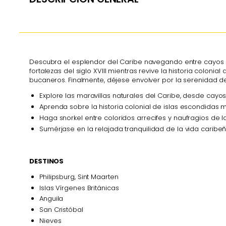
Descubra el esplendor del Caribe navegando entre cayos rem
fortalezas del siglo XVIII mientras revive la historia coloni
bucaneros. Finalmente, déjese envolver por la serenidad de
Explore las maravillas naturales del Caribe, desde cayos
Aprenda sobre la historia colonial de islas escondidas mi
Haga snorkel entre coloridos arrecifes y naufragios de
Sumérjase en la relajada tranquilidad de la vida caribeñ
DESTINOS
Philipsburg, Sint Maarten
Islas Vírgenes Británicas
Anguila
San Cristóbal
Nieves