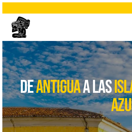
de
antigua
a las
isl
azu