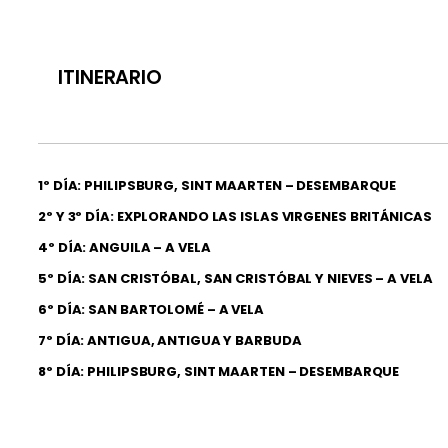
ITINERARIO
1º DÍA: PHILIPSBURG, SINT MAARTEN – DESEMBARQUE
2º Y 3º DÍA: EXPLORANDO LAS ISLAS VIRGENES BRITÁNICAS
4º DÍA: ANGUILA – A VELA
5º DÍA: SAN CRISTÓBAL, SAN CRISTÓBAL Y NIEVES – A VELA
6º DÍA: SAN BARTOLOMÉ – A VELA
7º DÍA: ANTIGUA, ANTIGUA Y BARBUDA
8º DÍA: PHILIPSBURG, SINT MAARTEN – DESEMBARQUE