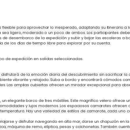
 flexible para aprovechar lo inesperado, adaptando su itinerario a 
, ya sea ligero, moderado o un poco de ambos. Los participantes d
s de desembarco de la expedición y subir y bajar las escaleras a bor
ría de los días de tiempo libre para explorar por su cuenta.
po de expedición en salidas seleccionadas.
, disfrutará de la emoción diaria del descubrimiento sin sacrificar
iente vibrante y relajado. Suba a bordo y encontrará cómodos cama
es. Las amplias cubiertas ofrecen un mirador excepcional para observa
, un elegante barco de tres mástiles. Este magnífico velero ofrece 
comodidades y lujos modernos. Los espaciosos camarotes ofrecen c
e temperatura. Hay una variedad de estilos de camarote, cada uno 
elajarse y disfrutar navegando en alta mar, darse un chapuzón en l
tática, máquina de remo, elíptica, pesas y colchonetas. También cue