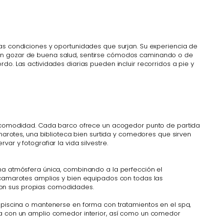
las condiciones y oportunidades que surjan. Su experiencia de
eben gozar de buena salud, sentirse cómodos caminando o de
do. Las actividades diarias pueden incluir recorridos a pie y
 la comodidad. Cada barco ofrece un acogedor punto de partida
rotes, una biblioteca bien surtida y comedores que sirven
r y fotografiar la vida silvestre.
una atmósfera única, combinando a la perfección el
amarotes amplios y bien equipados con todas las
con sus propias comodidades.
a piscina o mantenerse en forma con tratamientos en el spa,
nta con un amplio comedor interior, así como un comedor