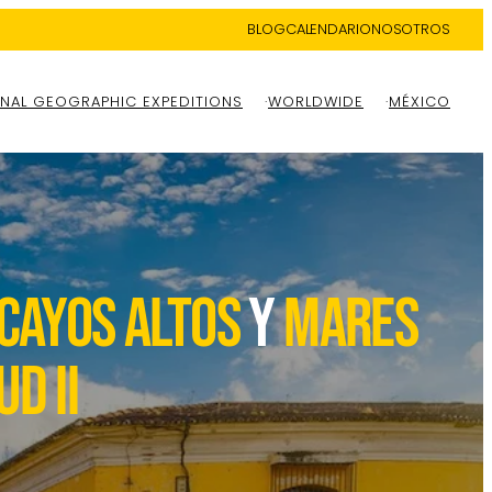
BLOG
CALENDARIO
NOSOTROS
NAL GEOGRAPHIC EXPEDITIONS
WORLDWIDE
MÉXICO
 cayos altos
y
mares
d II