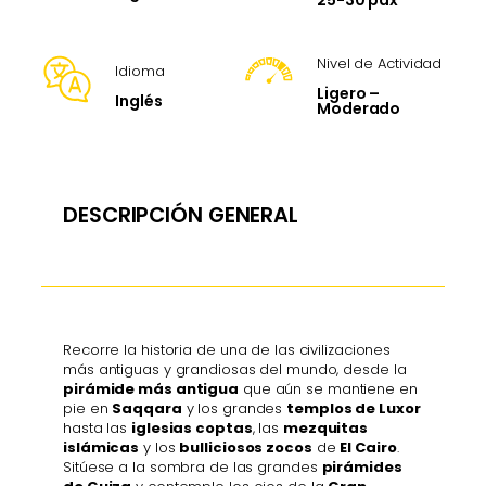
Nivel de Actividad
Idioma
Ligero –
Inglés
Moderado
DESCRIPCIÓN GENERAL
Recorre la historia de una de las civilizaciones
más antiguas y grandiosas del mundo, desde la
pirámide más antigua
que aún se mantiene en
pie en
Saqqara
y los grandes
templos de Luxor
hasta las
iglesias coptas
, las
mezquitas
islámicas
y los
bulliciosos zocos
de
El Cairo
.
Sitúese a la sombra de las grandes
pirámides