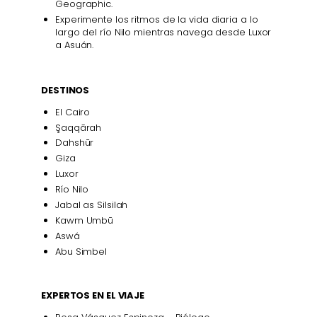
Geographic.
Experimente los ritmos de la vida diaria a lo
largo del río Nilo mientras navega desde Luxor
a Asuán.
DESTINOS
El Cairo
Şaqqārah
Dahshūr
Giza
Luxor
Río Nilo
Jabal as Silsilah
Kawm Umbū
Aswá
Abu Simbel
EXPERTOS EN EL VIAJE