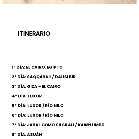
ITINERARIO
1º DÍA: EL CAIRO, EGIPTO
2º DÍA: SAQQÅRAH / DAHSHŪR
3º DÍA: GIZA – EL CAIRO
4º DÍA: LUXOR
5º DÍA: LUXOR / RÍO NILO
6º DÍA: LUXOR / RÍO NILO
7º DÍA: JABAL COMO SILSILAH / KAWN UMBŪ
8º DÍA: ASUÁN