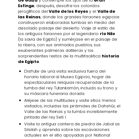
de Guiza
y contemple los ojos de la
Gran
Esfinge
; después, descifre los coloridos
jeroglíficos del
Valle de los Reyes
y el
Valle de
las Reinas
, donde los grandes faraones egipcios
construyeron elaboradas tumbas en medio del
desolado paisaje del desierto. Viaje al estilo de
los antiguos faraones por el legendario
río Nilo
(la savia de Egipto) y sumérjase en el paisaje de
la ribera, con sus animados pueblos, sus
exuberantes palmeras datileras y los
sorprendentes restos de la multifacética
historia
de Egipto
.
Disfrute de una visita exclusiva fuera del
horario laboral al Museo Egipcio, hogar de
espectaculares reliquias recuperadas de la
tumba del rey Tutankamón, incluido su trono y
su máscara funeraria dorada.
Aléjese de las multitudes y visite sitios menos
visitados, incluidas las pirámides de Dahshūr, el
Valle de las Reinas y la tumba increíblemente
pintada del rey Seti I.
Visite la antigua cantera de piedra de Jabal as
Silsilah y aprenda sobre las excavaciones
actuales en el sitio apoyadas por National