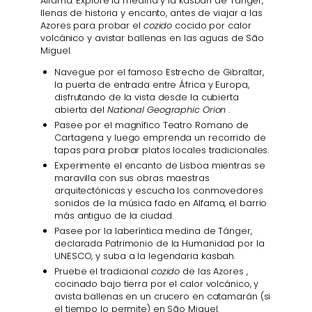
Alfama. Explore la medina y la kasbah de Tánger,
llenas de historia y encanto, antes de viajar a las
Azores para probar el
cozido
cocido por calor
volcánico y avistar ballenas en las aguas de São
Miguel.
Navegue por el famoso Estrecho de Gibraltar,
la puerta de entrada entre África y Europa,
disfrutando de la vista desde la cubierta
abierta del
National Geographic Orion
.
Pasee por el magnífico Teatro Romano de
Cartagena y luego emprenda un recorrido de
tapas para probar platos locales tradicionales.
Experimente el encanto de Lisboa mientras se
maravilla con sus obras maestras
arquitectónicas y escucha los conmovedores
sonidos de la música fado en Alfama, el barrio
más antiguo de la ciudad.
Pasee por la laberíntica medina de Tánger,
declarada Patrimonio de la Humanidad por la
UNESCO, y suba a la legendaria kasbah.
Pruebe el tradicional
cozido
de las Azores ,
cocinado bajo tierra por el calor volcánico, y
avista ballenas en un crucero en catamarán (si
el tiempo lo permite) en São Miguel.