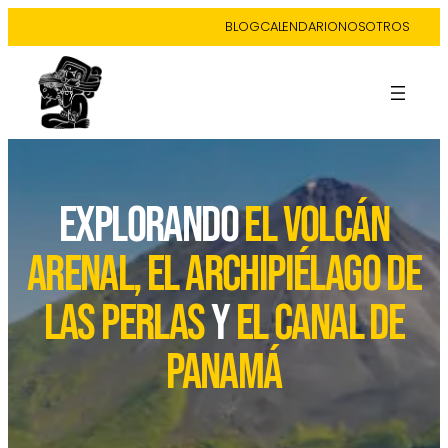
BLOG
CALENDARIO
NOSOTROS
EXPLORANDO
EL VOLCÁN
ARENAL, EL ARCHIPIÉLAGO DE
LAS PERLAS
Y
EL CANAL DE
PANAMÁ