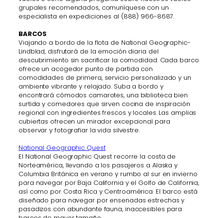
grupales recomendados, comuníquese con un
especialista en expediciones al (888) 966-8687.
BARCOS
Viajando a bordo de la flota de National Geographic-
Lindblad, disfrutará de la emoción diaria del
descubrimiento sin sacrificar la comodidad. Cada barco
ofrece un acogedor punto de partida con
comodidades de primera, servicio personalizado y un
ambiente vibrante y relajado. Suba a bordo y
encontrará cómodos camarotes, una biblioteca bien
surtida y comedores que sirven cocina de inspiración
regional con ingredientes frescos y locales. Las amplias
cubiertas ofrecen un mirador excepcional para
observar y fotografiar la vida silvestre.
National Geographic Quest
El National Geographic Quest recorre la costa de
Norteamérica, llevando a los pasajeros a Alaska y
Columbia Británica en verano y rumbo al sur en invierno
para navegar por Baja California y el Golfo de California,
así como por Costa Rica y Centroamérica. El barco está
diseñado para navegar por ensenadas estrechas y
pasadizos con abundante fauna, inaccesibles para
barcos de mayor tamaño.