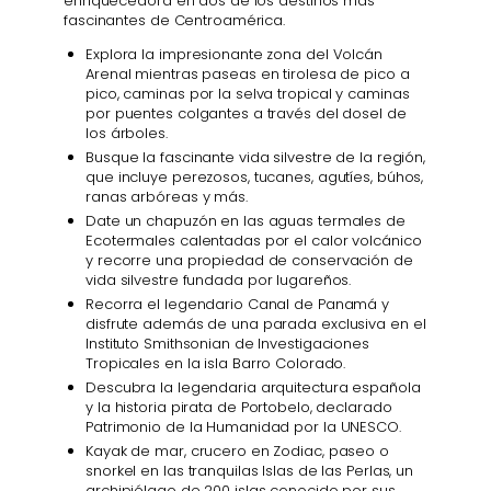
enriquecedora en dos de los destinos más
fascinantes de Centroamérica.
Explora la impresionante zona del Volcán
Arenal mientras paseas en tirolesa de pico a
pico, caminas por la selva tropical y caminas
por puentes colgantes a través del dosel de
los árboles.
Busque la fascinante vida silvestre de la región,
que incluye perezosos, tucanes, agutíes, búhos,
ranas arbóreas y más.
Date un chapuzón en las aguas termales de
Ecotermales calentadas por el calor volcánico
y recorre una propiedad de conservación de
vida silvestre fundada por lugareños.
Recorra el legendario Canal de Panamá y
disfrute además de una parada exclusiva en el
Instituto Smithsonian de Investigaciones
Tropicales en la isla Barro Colorado.
Descubra la legendaria arquitectura española
y la historia pirata de Portobelo, declarado
Patrimonio de la Humanidad por la UNESCO.
Kayak de mar, crucero en Zodiac, paseo o
snorkel en las tranquilas Islas de las Perlas, un
archipiélago de 200 islas conocido por sus