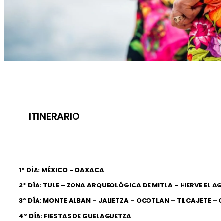
ITINERARIO
1º DÍA: MÉXICO – OAXACA
2º DÍA: TULE – ZONA ARQUEOLÓGICA DE MITLA – HIERVE EL A
3º DÍA: MONTE ALBAN – JALIETZA – OCOTLAN – TILCAJETE 
4º DÍA: FIESTAS DE GUELAGUETZA