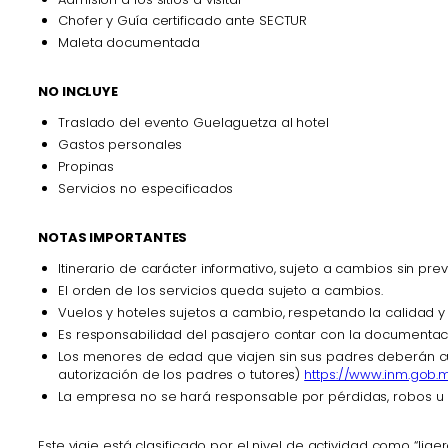
Chofer y Guía certificado ante SECTUR
Maleta documentada
NO INCLUYE
Traslado del evento Guelaguetza al hotel
Gastos personales
Propinas
Servicios no especificados
NOTAS IMPORTANTES
Itinerario de carácter informativo, sujeto a cambios sin pr
El orden de los servicios queda sujeto a cambios.
Vuelos y hoteles sujetos a cambio, respetando la calidad y 
Es responsabilidad del pasajero contar con la documentación
Los menores de edad que viajen sin sus padres deberán cum
autorización de los padres o tutores)
https://www.inm.gob.m
La empresa no se hará responsable por pérdidas, robos u o
Este viaje está clasificado por el nivel de actividad como “