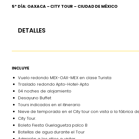
5º DÍA: OAXACA – CITY TOUR – CIUDAD DE MÉXICO
DETALLES
INCLUYE
Vuelo redondo MEX-OAX-MEX en clase Turista
Traslado redondo Apto-Hotel-Apto
04 noches de alojamiento
Desayuno Buffet
Tours indicados en el itinerario
Nieve de temporada en el City tour con vista a la fábrica 
City Tour.
Boleto Fiesta Guelaguetza palco B
Botellas de agua durante el Tour
Admisión a los sitios a visitar