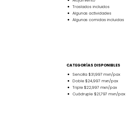
Alojamiento
Traslados incluidos
Algunas actividades
Algunas comidas incluidas
CATEGORÍAS DISPONIBLES
Sencilla $31,997 mxn/pax
Doble $24,997 mxn/pax
Triple $22,997 mxn/pax
Cuádruple $21,797 mxn/pax