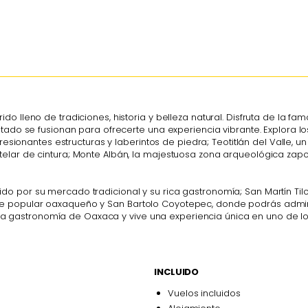
o lleno de tradiciones, historia y belleza natural. Disfruta de la f
tado se fusionan para ofrecerte una experiencia vibrante. Explora los
presionantes estructuras y laberintos de piedra; Teotitlán del Valle, 
telar de cintura; Monte Albán, la majestuosa zona arqueológica zap
 por su mercado tradicional y su rica gastronomía; San Martín Tilca
e popular oaxaqueño y San Bartolo Coyotepec, donde podrás admir
 y la gastronomía de Oaxaca y vive una experiencia única en uno de l
INCLUIDO
Vuelos incluidos