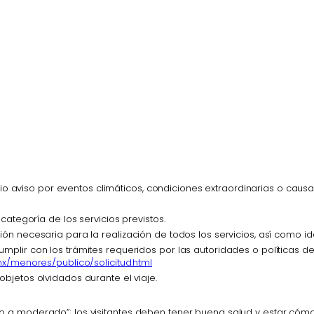
evio aviso por eventos climáticos, condiciones extraordinarias o cau
categoría de los servicios previstos.
 necesaria para la realización de todos los servicios, así como ident
plir con los trámites requeridos por las autoridades o políticas de
x/menores/publico/solicitud.html
bjetos olvidados durante el viaje.
ligero a moderado”; los visitantes deben tener buena salud y estar 