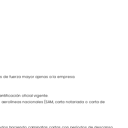
sas de fuerza mayor ajenas a la empresa.
ificación oficial vigente.
 aerolíneas nacionales (SAM, carta notariada o carta de
cómodos haciendo caminatas cortas con períodos de descanso.