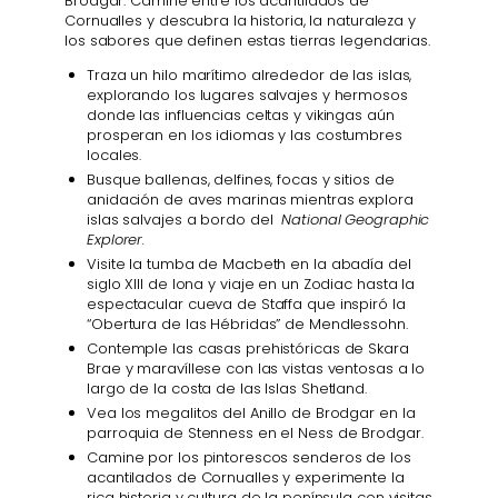
Brodgar. Camine entre los acantilados de
Cornualles y descubra la historia, la naturaleza y
los sabores que definen estas tierras legendarias.
Traza un hilo marítimo alrededor de las islas,
explorando los lugares salvajes y hermosos
donde las influencias celtas y vikingas aún
prosperan en los idiomas y las costumbres
locales.
Busque ballenas, delfines, focas y sitios de
anidación de aves marinas mientras explora
islas salvajes a bordo del
National Geographic
Explorer.
Visite la tumba de Macbeth en la abadía del
siglo XIII de Iona y viaje en un Zodiac hasta la
espectacular cueva de Staffa que inspiró la
“Obertura de las Hébridas” de Mendlessohn.
Contemple las casas prehistóricas de Skara
Brae y maravíllese con las vistas ventosas a lo
largo de la costa de las Islas Shetland.
Vea los megalitos del Anillo de Brodgar en la
parroquia de Stenness en el Ness de Brodgar.
Camine por los pintorescos senderos de los
acantilados de Cornualles y experimente la
rica historia y cultura de la península con visitas