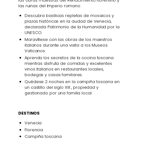
las obras maestras del Renacimiento florentino y
las ruinas del Imperio romano.
Descubra basílicas repletas de mosaicos y
plazas históricas en la ciudad de Venecia,
declarada Patrimonio de la Humanidad por la
UNESCO.
Maravíllese con las obras de los maestros
italianos durante una visita a los Museos
Vaticanos.
Aprenda los secretos de la cocina toscana
mientras disfruta de comidas y excelentes
vinos italianos en restaurantes locales,
bodegas y casas familiares.
Quédese 2 noches en la campiña toscana en
un castillo del siglo XIII , propiedad y
gestionado por una familia local.
DESTINOS
Venecia
Florencia
Campiña toscana