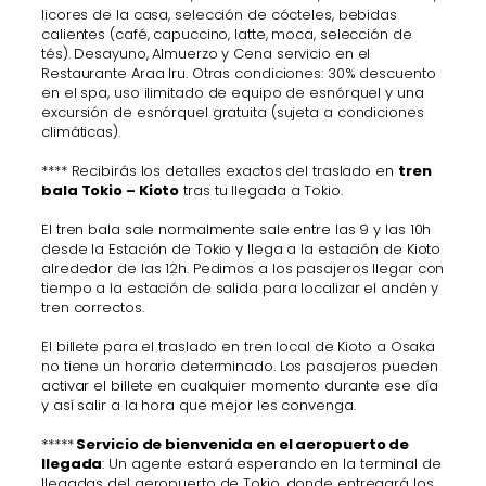
licores de la casa, selección de cócteles, bebidas
calientes (café, capuccino, latte, moca, selección de
tés). Desayuno, Almuerzo y Cena servicio en el
Restaurante Araa Iru. Otras condiciones: 30% descuento
en el spa, uso ilimitado de equipo de esnórquel y una
excursión de esnórquel gratuita (sujeta a condiciones
climáticas).
**** Recibirás los detalles exactos del traslado en
tren
bala Tokio – Kioto
tras tu llegada a Tokio.
El tren bala sale normalmente sale entre las 9 y las 10h
desde la Estación de Tokio y llega a la estación de Kioto
alrededor de las 12h. Pedimos a los pasajeros llegar con
tiempo a la estación de salida para localizar el andén y
tren correctos.
El billete para el traslado en tren local de Kioto a Osaka
no tiene un horario determinado. Los pasajeros pueden
activar el billete en cualquier momento durante ese día
y así salir a la hora que mejor les convenga.
*****
Servicio de bienvenida en el aeropuerto de
llegada
: Un agente estará esperando en la terminal de
llegadas del aeropuerto de Tokio, donde entregará los