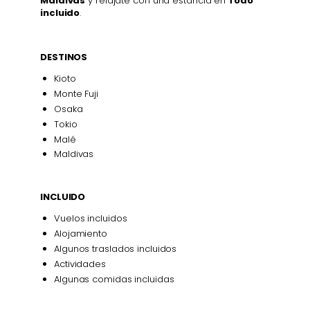
Maldivas
y relájate con una estancia en
Todo
incluido
.
DESTINOS
Kioto
Monte Fuji
Osaka
Tokio
Malé
Maldivas
INCLUIDO
Vuelos incluidos
Alojamiento
Algunos traslados incluidos
Actividades
Algunas comidas incluidas