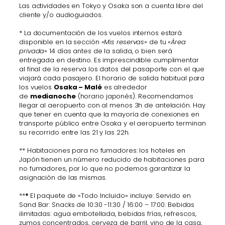
Las actividades en Tokyo y Osaka son a cuenta libre del
cliente y/o audioguiados.
* La documentación de los vuelos internos estará
disponible en la sección
«Mis reservas»
de tu
«Área
privada»
14 días antes de la salida, o bien será
entregada en destino. Es imprescindible cumplimentar
al final de la reserva los datos del pasaporte con el que
viajará cada pasajero. El horario de salida habitual para
los vuelos
Osaka – Malé
es alrededor
de
medianoche
(horario japonés). Recomendamos
llegar al aeropuerto con al menos 3h de antelación. Hay
que tener en cuenta que la mayoría de conexiones en
transporte público entre Osaka y el aeropuerto terminan
su recorrido entre las 21 y las 22h.
** Habitaciones para no fumadores: los hoteles en
Japón tienen un número reducido de habitaciones para
no fumadores, por lo que no podemos garantizar la
asignación de las mismas.
**
*
El paquete de «Todo Incluido» incluye: Servido en
Sand Bar: Snacks de 10:30 -11:30 / 16:00 – 17:00. Bebidas
ilimitadas: agua embotellada, bebidas frías, refrescos,
zumos concentrados, cerveza de barril, vino de la casa,