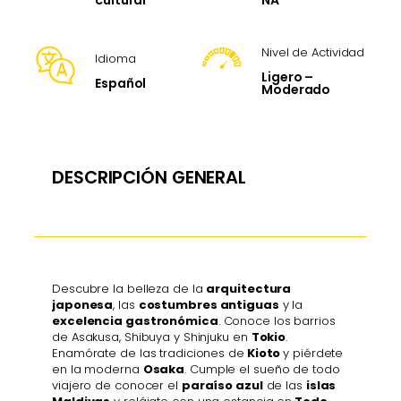
cultural
Nivel de Actividad
Idioma
Ligero –
Español
Moderado
DESCRIPCIÓN GENERAL
Descubre la belleza de la
arquitectura
japonesa
, las
costumbres antiguas
y la
excelencia gastronómica
. Conoce los barrios
de Asakusa, Shibuya y Shinjuku en
Tokio
.
Enamórate de las tradiciones de
Kioto
y piérdete
en la moderna
Osaka
. Cumple el sueño de todo
viajero de conocer el
paraíso azul
de las
islas