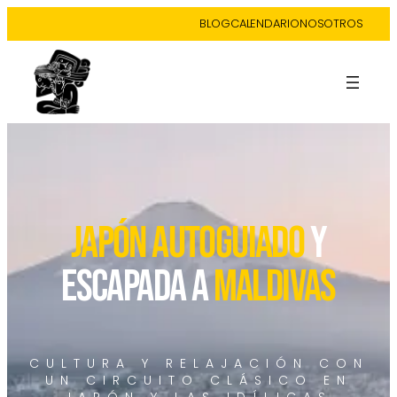
BLOG
CALENDARIO
NOSOTROS
JAPÓN AUTOGUIADO
y
ESCAPADA A
MALDIVAS
CULTURA Y RELAJACIÓN CON
UN CIRCUITO CLÁSICO EN