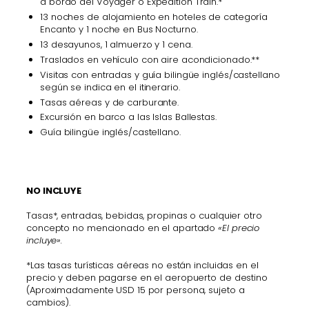
a bordo del Voyager o Expedition Train.*
13 noches de alojamiento en hoteles de categoría
Encanto y 1 noche en Bus Nocturno.
13 desayunos, 1 almuerzo y 1 cena.
Traslados en vehículo con aire acondicionado.**
Visitas con entradas y guía bilingüe inglés/castellano
según se indica en el itinerario.
Tasas aéreas y de carburante.
Excursión en barco a las Islas Ballestas.
Guía bilingüe inglés/castellano.
NO INCLUYE
Tasas*, entradas, bebidas, propinas o cualquier otro
concepto no mencionado en el apartado
«El precio
incluye».
*Las tasas turísticas aéreas no están incluidas en el
precio y deben pagarse en el aeropuerto de destino
(Aproximadamente USD 15 por persona, sujeto a
cambios).