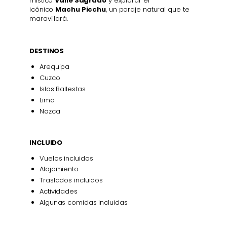
místico
Valle Sagrado
y explorar el
icónico
Machu Picchu
, un paraje natural que te
maravillará.
DESTINOS
Arequipa
Cuzco
Islas Ballestas
Lima
Nazca
INCLUIDO
Vuelos incluidos
Alojamiento
Traslados incluidos
Actividades
Algunas comidas incluidas