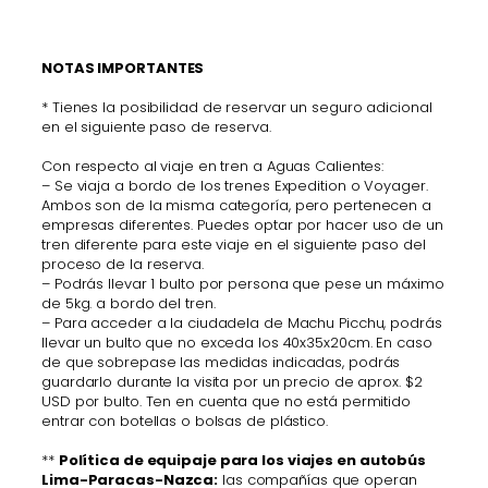
NOTAS IMPORTANTES
* Tienes la posibilidad de reservar un seguro adicional
en el siguiente paso de reserva.
Con respecto al viaje en tren a Aguas Calientes:
– Se viaja a bordo de los trenes Expedition o Voyager.
Ambos son de la misma categoría, pero pertenecen a
empresas diferentes. Puedes optar por hacer uso de un
tren diferente para este viaje en el siguiente paso del
proceso de la reserva.
– Podrás llevar 1 bulto por persona que pese un máximo
de 5kg. a bordo del tren.
– Para acceder a la ciudadela de Machu Picchu, podrás
llevar un bulto que no exceda los 40x35x20cm. En caso
de que sobrepase las medidas indicadas, podrás
guardarlo durante la visita por un precio de aprox. $2
USD por bulto. Ten en cuenta que no está permitido
entrar con botellas o bolsas de plástico.
**
Política de equipaje para los viajes en autobús
Lima-Paracas-Nazca:
las compañías que operan