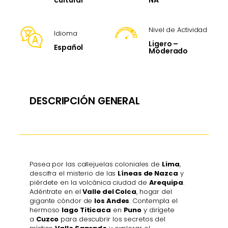
cultural
Nivel de Actividad
Idioma
Ligero –
Español
Moderado
DESCRIPCIÓN GENERAL
Pasea por las callejuelas coloniales de
Lima
,
descifra el misterio de las
Líneas de Nazca
y
piérdete en la volcánica ciudad de
Arequipa
.
Adéntrate en el
Valle del Colca
, hogar del
gigante cóndor de
los Andes
. Contempla el
hermoso
lago Titicaca
en
Puno
y dirígete
a
Cuzco
para descubrir los secretos del