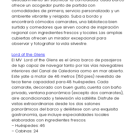
ofrece un acogedor punto de partida con
comodidades de primera, servicio personalizado y un
ambiente vibrante y relajado. Suba a bordo y
encontrará cómodos camarotes, una biblioteca bien
surtida y comedores que sirven cocina de inspiración
regional con ingredientes frescos y locales. Las amplias
cubiertas ofrecen un mirador excepcional para
observar y fotografiar la vida silvestre.
Lord of the Glens
El MV Lord of the Glens es el único barco de pasajeros
de lujo capaz de navegar tanto por las vías navegables
interiores del Canal de Caledonia como en mar abierto.
Este yate a motor de 46 metros (150 pies) revestido de
teca tiene capacidad para 48 huéspedes. Cada
camarote, decorado con buen gusto, cuenta con baño
privado, ventana panorámica (excepto dos camarotes),
aire acondicionado y televisión vía satélite. Disfrute de
vistas extraordinarias desde los dos salones
panorámicos del barco y deléitese con una exquisita
gastronomía, que incluye especialidades locales
elaboradas con ingredientes frescos.
– Huéspedes: 46
– Cabinas: 24