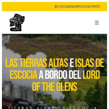
BLOG
CALENDARIO
NOSOTROS
LAS TIERRAS ALTAS
E
ISLAS DE
ESCOCIA
A BORDO DEL
LORD
OF THE GLENS
TIERRAS ALTAS DE ESCOCIA: