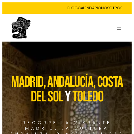
BLOG
CALENDARIO
NOSOTROS
MADRID, ANDALUCÍA, COSTA
DEL SOL
y
TOLEDO
RECORRE LA VIBRANTE
MADRID, LA CULTURA