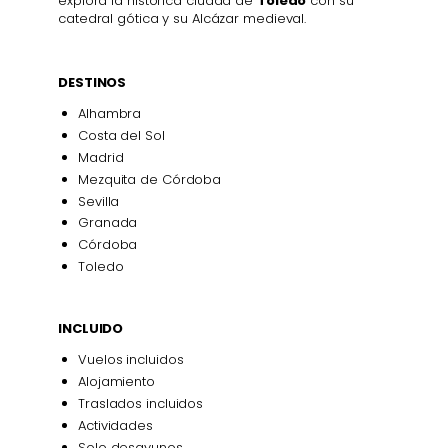
explora la histórica ciudad de
Toledo
con su
catedral gótica y su Alcázar medieval.
DESTINOS
Alhambra
Costa del Sol
Madrid
Mezquita de Córdoba
Sevilla
Granada
Córdoba
Toledo
INCLUIDO
Vuelos incluidos
Alojamiento
Traslados incluidos
Actividades
Solo desayunos