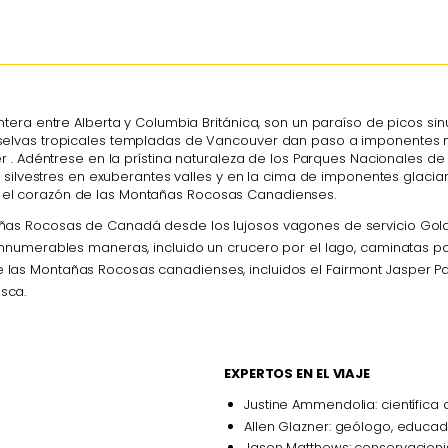
era entre Alberta y Columbia Británica, son un paraíso de picos sinu
elvas tropicales templadas de Vancouver dan paso a imponentes m
 . Adéntrese en la prístina naturaleza de los Parques Nacionales de
s silvestres en exuberantes valles y en la cima de imponentes glac
 en el corazón de las Montañas Rocosas Canadienses.
ñas Rocosas de Canadá desde los lujosos vagones de servicio GoldL
 innumerables maneras, incluido un crucero por el lago, caminatas p
las Montañas Rocosas canadienses, incluidos el Fairmont Jasper Par
sca.
EXPERTOS EN EL VIAJE
Justine Ammendolia: científica 
Allen Glazner: geólogo, educado
Jason Matthews: conservacionis