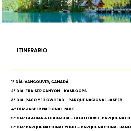
ITINERARIO
1º DÍA: VANCOUVER, CANADÁ
2º DÍA: FRAISER CANYON – KAMLOOPS
3º DÍA: PASO YELLOWHEAD – PARQUE NACIONAL JASPER
4º DÍA: JASPER NATIONAL PARK
5º DÍA: GLACIAR ATHABASCA – LAGO LOUISE, PARQUE NACI
6º DÍA: PARQUE NACIONAL YOHO – PARQUE NACIONAL BANF