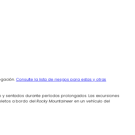
vegación.
Consulte la lista de riesgos para estas y otras
do y sentados durante períodos prolongados. Las excursiones
pletos a bordo del
Rocky Mountaineer
en un vehículo del