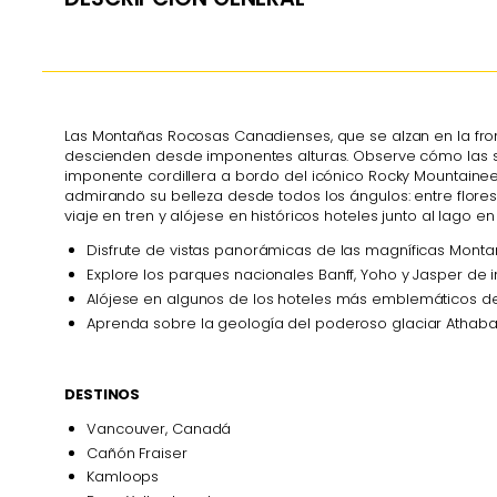
Las Montañas Rocosas Canadienses, que se alzan en la front
descienden desde imponentes alturas. Observe cómo las s
imponente cordillera a bordo del icónico Rocky Mountaineer
admirando su belleza desde todos los ángulos: entre flore
viaje en tren y alójese en históricos hoteles junto al lago
Disfrute de vistas panorámicas de las magníficas Monta
Explore los parques nacionales Banff, Yoho y Jasper de
Alójese en algunos de los hoteles más emblemáticos de 
Aprenda sobre la geología del poderoso glaciar Athaba
DESTINOS
Vancouver, Canadá
Cañón Fraiser
Kamloops