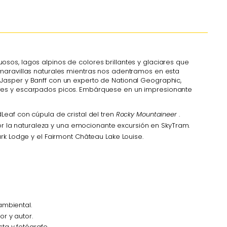
osos, lagos alpinos de colores brillantes y glaciares que
aravillas naturales mientras nos adentramos en esta
 Jasper y Banff con un experto de National Geographic,
iares y escarpados picos. Embárquese en un impresionante
eaf con cúpula de cristal del tren
Rocky Mountaineer
.
or la naturaleza y una emocionante excursión en SkyTram.
k Lodge y el Fairmont Château Lake Louise.
ambiental.
r y autor.
ta y fotógrafo.