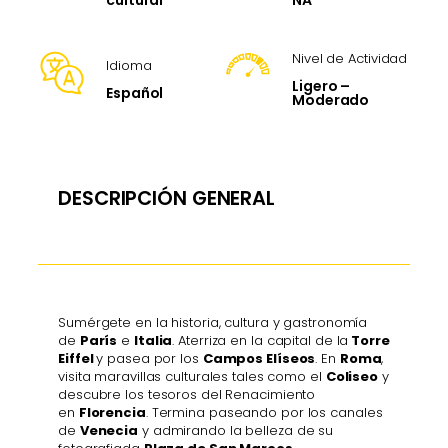
cultural
Nivel de Actividad
Idioma
Ligero –
Español
Moderado
DESCRIPCIÓN GENERAL
Sumérgete en la historia, cultura y gastronomía
de
París
e
Italia
. Aterriza en la capital de la
Torre
Eiffel
y pasea por los
Campos Elíseos
. En
Roma
,
visita maravillas culturales tales como el
Coliseo
y
descubre los tesoros del Renacimiento
en
Florencia
. Termina paseando por los canales
de
Venecia
y admirando la belleza de su