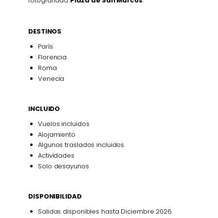
fotografiada
Plaza de San Marcos
.
DESTINOS
París
Florencia
Roma
Venecia
INCLUIDO
Vuelos incluidos
Alojamiento
Algunos traslados incluidos
Actividades
Solo desayunos
DISPONIBILIDAD
Salidas disponibles hasta Diciembre 2026