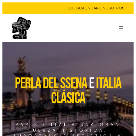
BLOG
CALENDARIO
NOSOTROS
perla del ssena
e
italia
clásica
PARÍS E ITALIA UNA GRAN
FUERZA HISTÓRICA,