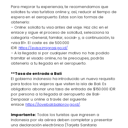
Para mejorar tu experiencia, te recomendamos que
solicites tu visa turística online y, así, reducir el tiempo de
espera en el aeropuerto. Estas son las formas de
obtenerlo:
– Online: solicita tu visa antes del viaje. Haz clic en el
enlace y sigue el proceso de solicitud, selecciona la
categoría «General, familiar, social» y, a continuación, la
«visa B1». El coste es de 500.000
IDR.
https://evisa.imigrasi.go.id/
.
– A la llegada: si por cualquier motivo no has podido
tramitar el visado online, no te preocupes, podrás
obtenerlo a tu llegada en el aeropuerto.
**Tasa de entrada a Bali
El gobierno indonesio ha introducido un nuevo requisito
para todos los viajeros que visiten la isla de Bali. Es
obligatorio abonar una tasa de entrada de $150.000 IDR
por persona a la llegada al aeropuerto de Bali-
Denpasar u online a través del siguiente
enlace:
https://lovebali.baliprov.go.id/
.
Importante:
Todos los turistas que ingresen a
Indonesia por vía aérea deben completar y presentar
una declaración electrónica (Tarjeta Sanitaria