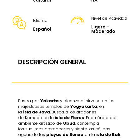
cultural
Nivel de Actividad
Idioma
Ligero –
Español
Moderado
DESCRIPCIÓN GENERAL
Pasea por
Yakarta
y alcanza el nirvana en los
majestuosos templos de
Yogyakarta
, en
la
isla de Java
. Busca a los dragones
de Komodo en la
isla de Flores
. Enamórate del
ambiente artístico de
Ubud
, contempla
los sublimes atardeceres y siente las cálidas
aguas de las
playas de Benoa
en la
isla de Bali
.