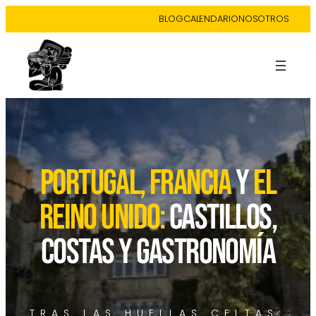
BLOG
CALENDARIO
NOSOTROS
PORTUGAL, FRANCIA
Y
EL
REINO UNIDO:
CASTILLOS,
COSTAS Y GASTRONOMÍA
TRAS LAS HUELLAS CELTAS: