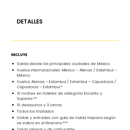
DETALLES
INCLUYE
Salida desde las principales ciudades de México.
Vuelos internacionales: México – Atenas / Estambul –
México.
Vuelos: Atenas – Estambul / Estambul – Capadocia /
Capadocia – Estambul.*
10 noches en hoteles de categoría Encanto y
Superior.**
10 desayunos y 3 cenas.
Todos los traslados.
Visitas y entradas con guía de habla hispana según
se indica en el itinerario.***
Tasas aéreas y de carburante.