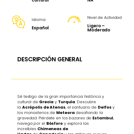
cultural
Nivel de Actividad
Idioma
Ligero –
Español
Moderado
DESCRIPCIÓN GENERAL
Sé testigo de la gran importancia histórica y
cultural de
Grecia
y
Turquía
. Descubre
la
Acrópolis de Atenas
, el santuario de
Delfos
y
los monasterios de
Meteora
desafiando la
gravedad. Piérdete en los bazares de
Estambul
,
navega por el
Bósforo
y explora las
increíbles
Chimeneas de