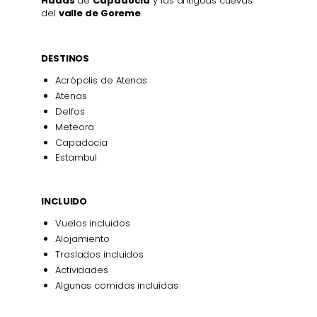
Hadas
de
Capadocia
y las antiguas cuevas
del
valle de Goreme
.
DESTINOS
Acrópolis de Atenas
Atenas
Delfos
Meteora
Capadocia
Estambul
INCLUIDO
Vuelos incluidos
Alojamiento
Traslados incluidos
Actividades
Algunas comidas incluidas