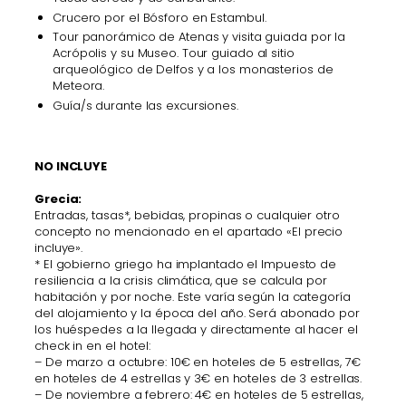
Crucero por el Bósforo en Estambul.
Tour panorámico de Atenas y visita guiada por la
Acrópolis y su Museo. Tour guiado al sitio
arqueológico de Delfos y a los monasterios de
Meteora.
Guía/s durante las excursiones.
NO INCLUYE
Grecia:
Entradas, tasas*, bebidas, propinas o cualquier otro
concepto no mencionado en el apartado «El precio
incluye».
* El gobierno griego ha implantado el Impuesto de
resiliencia a la crisis climática, que se calcula por
habitación y por noche. Este varía según la categoría
del alojamiento y la época del año. Será abonado por
los huéspedes a la llegada y directamente al hacer el
check in en el hotel:
– De marzo a octubre: 10€ en hoteles de 5 estrellas, 7€
en hoteles de 4 estrellas y 3€ en hoteles de 3 estrellas.
– De noviembre a febrero: 4€ en hoteles de 5 estrellas,