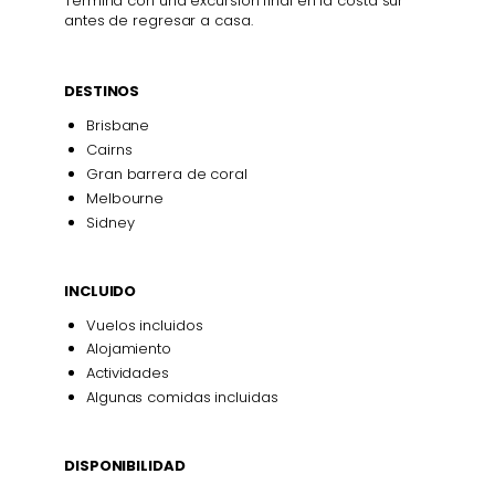
Termina con una excursión final en la costa sur
antes de regresar a casa.
DESTINOS
Brisbane
Cairns
Gran barrera de coral
Melbourne
Sidney
INCLUIDO
Vuelos incluidos
Alojamiento
Actividades
Algunas comidas incluidas
DISPONIBILIDAD