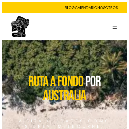
BLOG
CALENDARIO
NOSOTROS
RUTA A FONDO
POR
AUSTRALIA
VISITA CIUDADES COMO
SIDNEY, MELBOURNE,