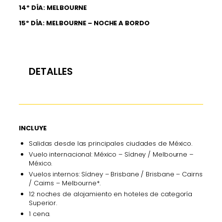
14º DÍA: MELBOURNE
15º DÍA: MELBOURNE – NOCHE A BORDO
DETALLES
INCLUYE
Salidas desde las principales ciudades de México.
Vuelo internacional: México – Sídney / Melbourne –
México.
Vuelos internos: Sídney – Brisbane / Brisbane – Cairns
/ Cairns – Melbourne*.
12 noches de alojamiento en hoteles de categoría
Superior.
1 cena.