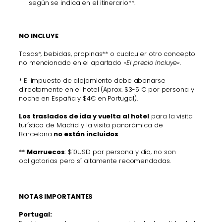
según se indica en el itinerario**.
NO INCLUYE
Tasas*, bebidas, propinas** o cualquier otro concepto
no mencionado en el apartado
«El precio incluye»
.
* El impuesto de alojamiento debe abonarse
directamente en el hotel (Aprox. $3-5 € por persona y
noche en España y $4€ en Portugal).
Los traslados de ida y vuelta al hotel
para la visita
turística de Madrid y la visita panorámica de
Barcelona
no están incluidos
.
**
Marruecos
: $10USD por persona y día, no son
obligatorias pero sí altamente recomendadas.
NOTAS IMPORTANTES
Portugal: