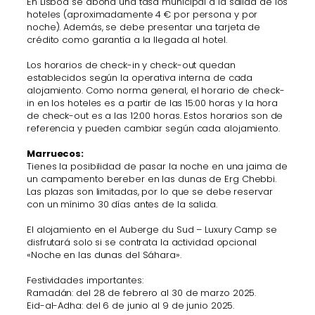
En Lisboa se abona una tasa municipal a la salida de los
hoteles (aproximadamente 4 € por persona y por
noche). Además, se debe presentar una tarjeta de
crédito como garantía a la llegada al hotel.
Los horarios de check-in y check-out quedan
establecidos según la operativa interna de cada
alojamiento. Como norma general, el horario de check-
in en los hoteles es a partir de las 15:00 horas y la hora
de check-out es a las 12:00 horas. Estos horarios son de
referencia y pueden cambiar según cada alojamiento.
Marruecos:
Tienes la posibilidad de pasar la noche en una jaima de
un campamento bereber en las dunas de Erg Chebbi.
Las plazas son limitadas, por lo que se debe reservar
con un mínimo 30 días antes de la salida.
El alojamiento en el Auberge du Sud – Luxury Camp se
disfrutará solo si se contrata la actividad opcional
«Noche en las dunas del Sáhara».
Festividades importantes:
Ramadán: del 28 de febrero al 30 de marzo 2025.
Eid-al-Adha: del 6 de junio al 9 de junio 2025.