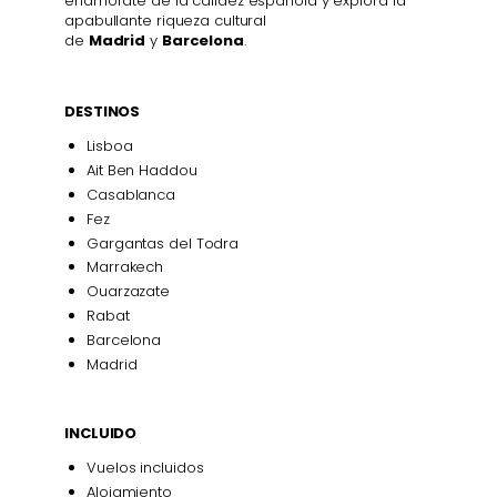
enamórate de la calidez española y explora la
apabullante riqueza cultural
de
Madrid
y
Barcelona
.
DESTINOS
Lisboa
Ait Ben Haddou
Casablanca
Fez
Gargantas del Todra
Marrakech
Ouarzazate
Rabat
Barcelona
Madrid
INCLUIDO
Vuelos incluidos
Alojamiento