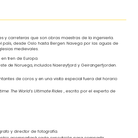
s y carreteras que son obras maestras de la ingeniería.
el país, desde Oslo hasta Bergen. Navega por las aguas de
glesias medievales.
 en tren de Europa.
ste de Noruega, incluidos Naerøyfjord y Geirangerfjorden.
ntes de coros y en una visita especial fuera del horario
etime: The World’s Ultimate Rides
, escrito por el experto de
rafo y director de fotografía.
aphic acompañará cada expedición para compartir