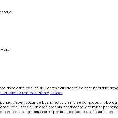
nerario.
 viaje
icos asociados con las siguientes actividades de este itinerario: Na
modificado o una excursión opcional.
icipantes deben gozar de buena salud y sentirse cómodos al aborda
errenos irregulares, subir escaleras sin pasamanos y caminar por s
i a bordo de los barcos exprés, por lo que deberá gestionar su pro