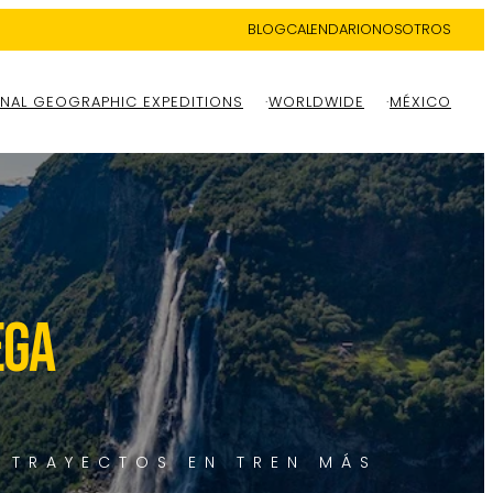
BLOG
CALENDARIO
NOSOTROS
NAL GEOGRAPHIC EXPEDITIONS
WORLDWIDE
MÉXICO
EGA
0 TRAYECTOS EN TREN MÁS