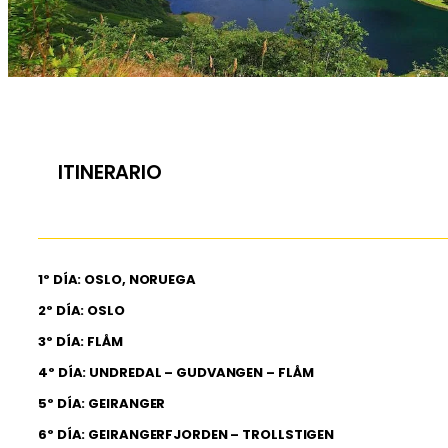
ITINERARIO
1º DÍA: OSLO, NORUEGA
2º DÍA: OSLO
3º DÍA: FLÅM
4º DÍA: UNDREDAL – GUDVANGEN – FLÅM
5º DÍA: GEIRANGER
6º DÍA: GEIRANGERFJORDEN – TROLLSTIGEN