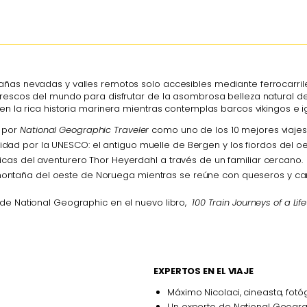
añas nevadas y valles remotos solo accesibles mediante ferrocarrile
torescos del mundo para disfrutar de la asombrosa belleza natural d
en la rica historia marinera mientras contemplas barcos vikingos e i
o por
National Geographic Traveler
como uno de los 10 mejores viajes
ad por la UNESCO: el antiguo muelle de Bergen y los fiordos del oe
icas del aventurero Thor Heyerdahl a través de un familiar cercano.
ntaña del oeste de Noruega mientras se reúne con queseros y canta
n de National Geographic en el nuevo libro,
100 Train Journeys of a Lif
EXPERTOS EN EL VIAJE
Máximo Nicolaci, cineasta, fotóg
Un experto de National Geogr