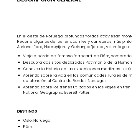
En el oeste de Noruega, profundos fiordos atraviesan mont
Recorre algunos de los ferrocarriles y carreteras más pin
Aurlandsfjord, Naerøyfjord y Geirangerfjorden, y sumérgete 
Viaje a bordo del famoso ferrocarril de Flåm, nombrad
Descubra dos sitios declarados Patrimonio de la Humanid
Conozca la historia de las expediciones marítimas histór
Aprenda sobre la vida en las comunidades rurales de mo
de atención al Centro de Fiordos Noruegos.
Aprenda sobre los trenes utilizados en los viajes en tre
National Geographic Everett Potter.
DESTINOS
Oslo, Noruega
Flåm