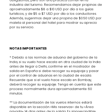
obligatorias, pero son una práctica común en la
industria del turismo. Recomendamos dejar propinas de
aproximadamente $8 a $10 USD por día a los guías
turísticos, y de $5 a $7 USD por día a los conductores.
Además, sugerimos dejar una propina de $0.50 USD por
maleta al personal del hotel para mostrar su aprecio
por su servicio.
NOTAS IMPORTANTES
* Debido a las normas de aduana del gobierno de la
India, si su vuelo hace escala en otra ciudad de la India
antes de llegar a Delhi, confirme en el mostrador de
salida en España si debe recoger su equipaje y pasar
por el control de aduanas en la ciudad de escala.
Recuerde que si el vuelo hace escala en Bombay,
deberá recoger su equipaje. Tenga en cuenta que este
proceso normalmente dura aproximadamente 60
minutos.
** La documentación de los vuelos internos estará
disponible en la sección «Mis reservas» de tu «Área
privada» 14 días antes de la salida. Es imprescindible