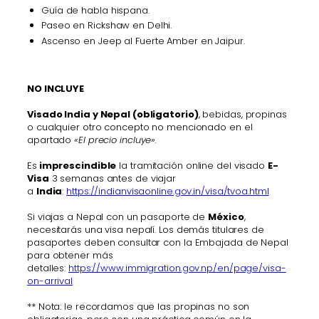
Guía de habla hispana.
Paseo en Rickshaw en Delhi.
Ascenso en Jeep al Fuerte Amber en Jaipur.
NO INCLUYE
Visado India y Nepal (obligatorio)
, bebidas, propinas
o cualquier otro concepto no mencionado en el
apartado
«El precio
incluye».
Es
imprescindible
la tramitación online del visado
E-
Visa
3 semanas antes de viajar
a
India
:
https://indianvisaonline.gov.in/visa/tvoa.html
Si viajas a Nepal con un pasaporte de
México
,
necesitarás una visa nepalí. Los demás titulares de
pasaportes deben consultar con la Embajada de Nepal
para obtener más
detalles:
https://www.immigration.gov.np/en/page/visa-
on-arrival
** Nota: le recordamos que las propinas no son