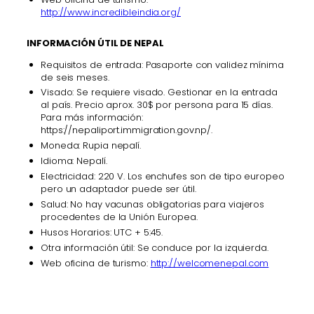
http://www.incredibleindia.org/
INFORMACIÓN ÚTIL DE NEPAL
Requisitos de entrada: Pasaporte con validez mínima
de seis meses.
Visado: Se requiere visado. Gestionar en la entrada
al país. Precio aprox. 30$ por persona para 15 días.
Para más información:
https://nepaliport.immigration.gov.np/.
Moneda: Rupia nepalí.
Idioma: Nepalí.
Electricidad: 220 V. Los enchufes son de tipo europeo
pero un adaptador puede ser útil.
Salud: No hay vacunas obligatorias para viajeros
procedentes de la Unión Europea.
Husos Horarios: UTC + 5:45.
Otra información útil: Se conduce por la izquierda.
Web oficina de turismo:
http://welcomenepal.com