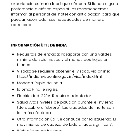
experiencia culinaria local que ofrecen. Si tienen alguna
preferencia dietética especial, les recomendamos
informar al personal del hotel con anticipación para que
puedan acomodar sus necesidades de manera
adecuada.
INFORMACIÓN ÚTIL DE INDIA
Requisitos de entrada: Pasaporte con una validez
mínima de seis meses y al menos dos hojas en
blanco.
Visado: Se requiere obtener el visado, vía online:
https://indianvisaonline.gov.in/visa/index.html
Moneda: Rupia de India.
Idioma: Hindi e inglés.
Electricidad: 220V. Requiere adaptador.
Salud: Altos niveles de polución durante el invierno
(de octubre a febrero). Las ciudades del norte son
las más afectadas.
Otra información útil: Se conduce por la izquierda. El
movimiento de cabeza de lado a lado, significa sí.
Web oficina de turismo: