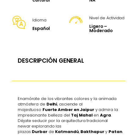
cultural
Nivel de Actividad
Idioma
Ligero –
Español
Moderado
DESCRIPCIÓN GENERAL
Enamórate de los vibrantes colores y la animada
atmósfera de
Delhi
, asciende al
majestuoso
Fuerte Amber en Jaipur
y admira la
impresionante belleza del
Taj Mahal
en
Agra
.
Déjate seducir por la arquitectura tradicional
newar explorando las
plazas
Durbar
de
Katmandú
,
Bakthapur
y
Patan
.